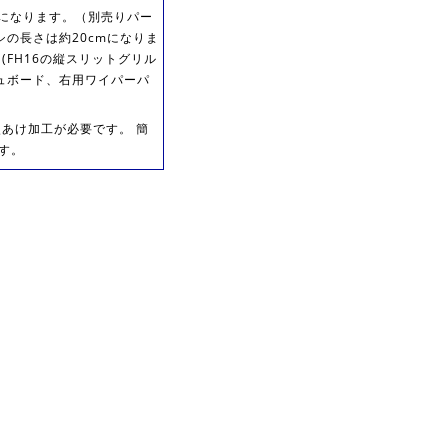
ヤになります。（別売りパー
の長さは約20cmになりま
FH16の縦スリットグリル
ュボード、右用ワイパーパ
あけ加工が必要です。 簡
す。