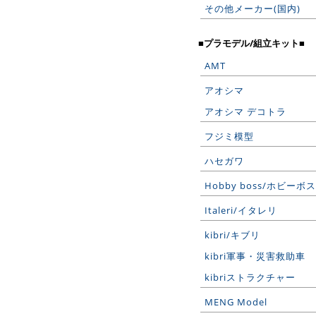
その他メーカー(国内)
■プラモデル/組立キット■
AMT
アオシマ
アオシマ デコトラ
フジミ模型
ハセガワ
Hobby boss/ホビーボス
Italeri/イタレリ
kibri/キブリ
kibri軍事・災害救助車
kibriストラクチャー
MENG Model