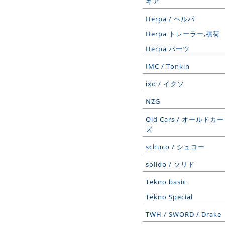
ギア
Herpa / ヘルパ
Herpa トレーラー,積荷
Herpa パーツ
IMC / Tonkin
ixo / イクソ
NZG
Old Cars / オールドカー
ズ
schuco / シュコー
solido / ソリド
Tekno basic
Tekno Special
TWH / SWORD / Drake