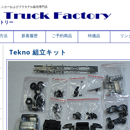
ミニカーおよびプラモデル販売専門店
トリー
方法
新着履歴
ご予約商品
特価品
リン
Tekno 組立キット