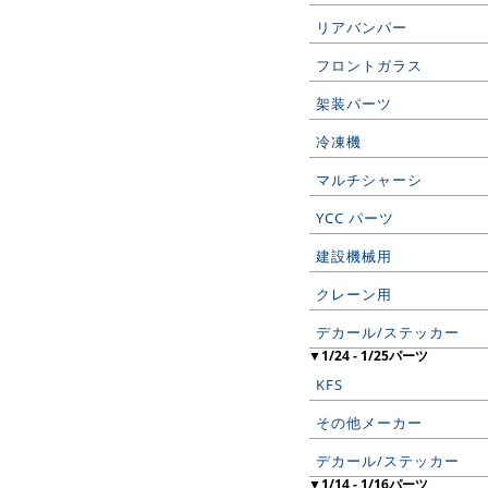
リアバンパー
フロントガラス
架装パーツ
冷凍機
マルチシャーシ
YCC パーツ
建設機械用
クレーン用
デカール/ステッカー
▼1/24 - 1/25パーツ
KFS
その他メーカー
デカール/ステッカー
▼1/14 - 1/16パーツ