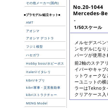
その他メーカー(国内)
No.20-1044
Mercedes-Ben
■プラモデル/組立キット■
-
AMT
1/50スケール
アオシマ
アオシマ デコトラ
メルセデスベンツ
フジミ模型
ンモデルになりま
パーツが使用さ
ハセガワ
前2軸のステア
Hobby boss/ホビーボス
イパーやキャブ
Italeri/イタレリ
ットウォークな
kibri/キブリ
ーユニットの横
ラーはTekn
kibri軍事・災害救助車
クリアケース入
kibriストラクチャー
MENG Model