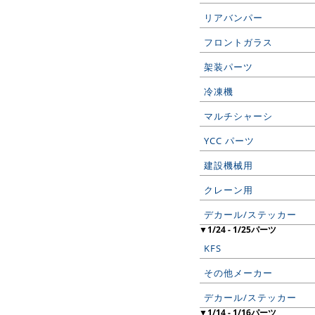
リアバンパー
フロントガラス
架装パーツ
冷凍機
マルチシャーシ
YCC パーツ
建設機械用
クレーン用
デカール/ステッカー
▼1/24 - 1/25パーツ
KFS
その他メーカー
デカール/ステッカー
▼1/14 - 1/16パーツ