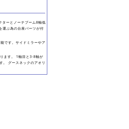
クターとノーテブーム8軸低
ームを運ぶ為の台座パーツが付
可能です。サイドミラーやア
ります。 1軸目と3-8軸が
す。 グースネックのアオリ