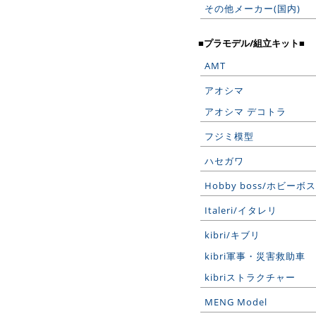
その他メーカー(国内)
■プラモデル/組立キット■
AMT
アオシマ
アオシマ デコトラ
フジミ模型
ハセガワ
Hobby boss/ホビーボス
Italeri/イタレリ
kibri/キブリ
kibri軍事・災害救助車
kibriストラクチャー
MENG Model