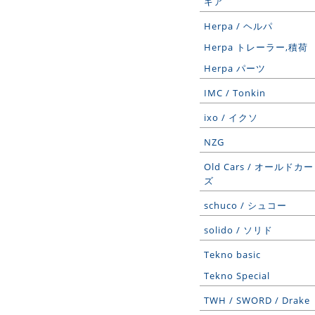
ギア
Herpa / ヘルパ
Herpa トレーラー,積荷
Herpa パーツ
IMC / Tonkin
ixo / イクソ
NZG
Old Cars / オールドカー
ズ
schuco / シュコー
solido / ソリド
Tekno basic
Tekno Special
TWH / SWORD / Drake