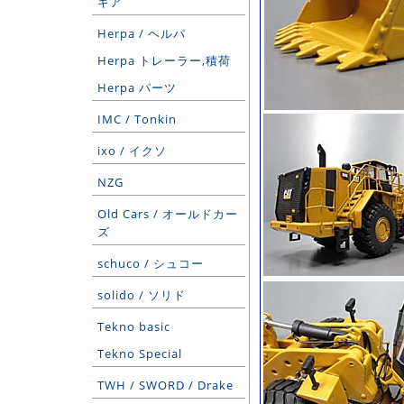
ギア
Herpa / ヘルパ
Herpa トレーラー,積荷
Herpa パーツ
IMC / Tonkin
ixo / イクソ
NZG
Old Cars / オールドカー
ズ
schuco / シュコー
solido / ソリド
Tekno basic
Tekno Special
TWH / SWORD / Drake