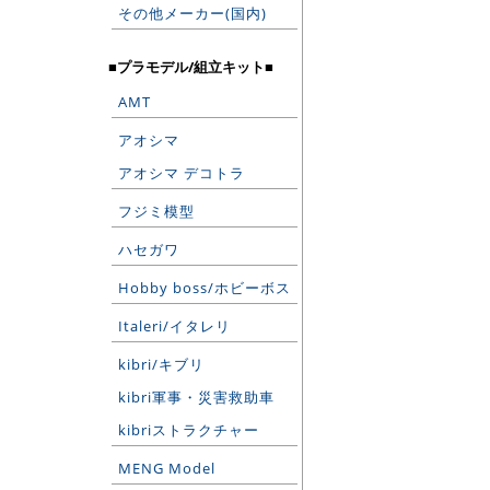
その他メーカー(国内)
■プラモデル/組立キット■
AMT
アオシマ
アオシマ デコトラ
フジミ模型
ハセガワ
Hobby boss/ホビーボス
Italeri/イタレリ
kibri/キブリ
kibri軍事・災害救助車
kibriストラクチャー
MENG Model