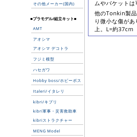
ムやバケットは
その他メーカー(国内)
他のTonki
■プラモデル/組立キット■
り微小な傷があ
上。L=約37cm
AMT
アオシマ
アオシマ デコトラ
フジミ模型
ハセガワ
Hobby boss/ホビーボス
Italeri/イタレリ
kibri/キブリ
kibri軍事・災害救助車
kibriストラクチャー
MENG Model