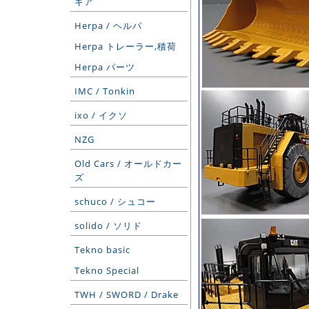
ギア
Herpa / ヘルパ
Herpa トレーラー,積荷
Herpa パーツ
IMC / Tonkin
ixo / イクソ
NZG
Old Cars / オールドカー
ズ
schuco / シュコー
solido / ソリド
Tekno basic
Tekno Special
TWH / SWORD / Drake