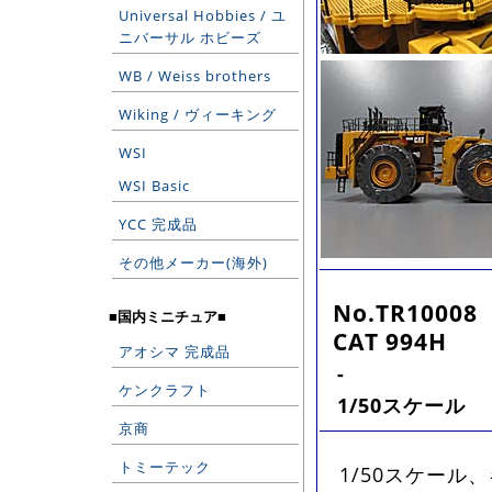
Universal Hobbies / ユ
ニバーサル ホビーズ
WB / Weiss brothers
Wiking / ヴィーキング
WSI
WSI Basic
YCC 完成品
その他メーカー(海外)
No.TR10008
■国内ミニチュア■
CAT 994H
アオシマ 完成品
-
ケンクラフト
1/50スケール
京商
トミーテック
1/50スケー