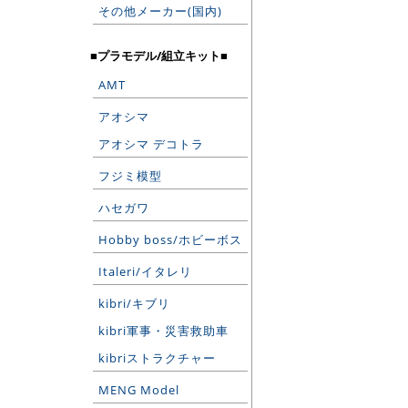
その他メーカー(国内)
■プラモデル/組立キット■
AMT
アオシマ
アオシマ デコトラ
フジミ模型
ハセガワ
Hobby boss/ホビーボス
Italeri/イタレリ
kibri/キブリ
kibri軍事・災害救助車
kibriストラクチャー
MENG Model