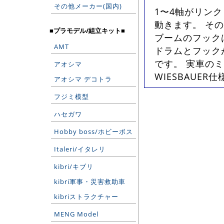
その他メーカー(国内)
1〜4軸がリン
動きます。 そ
■プラモデル/組立キット■
ブームのフック
AMT
ドラムとフック
です。 実車の
アオシマ
WIESBAUER仕
アオシマ デコトラ
フジミ模型
ハセガワ
Hobby boss/ホビーボス
Italeri/イタレリ
kibri/キブリ
kibri軍事・災害救助車
kibriストラクチャー
MENG Model