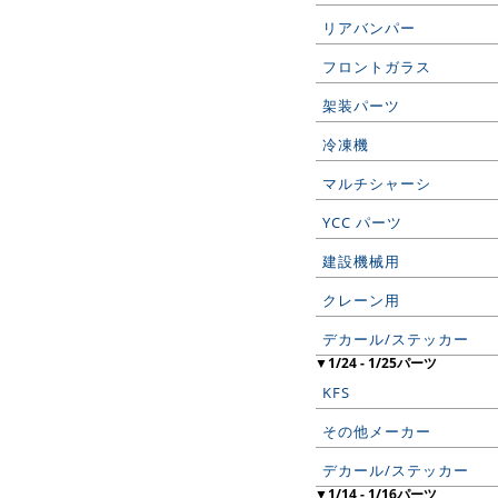
リアバンパー
フロントガラス
架装パーツ
冷凍機
マルチシャーシ
YCC パーツ
建設機械用
クレーン用
デカール/ステッカー
▼1/24 - 1/25パーツ
KFS
その他メーカー
デカール/ステッカー
▼1/14 - 1/16パーツ