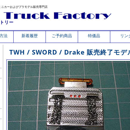
ミニカーおよびプラモデル販売専門店
トリー
方法
新着履歴
ご予約商品
特価品
リン
TWH / SWORD / Drake 販売終了モデ