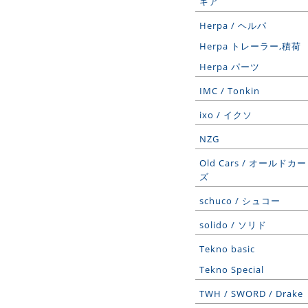
ギア
Herpa / ヘルパ
Herpa トレーラー,積荷
Herpa パーツ
IMC / Tonkin
ixo / イクソ
NZG
Old Cars / オールドカー
ズ
schuco / シュコー
solido / ソリド
Tekno basic
Tekno Special
TWH / SWORD / Drake