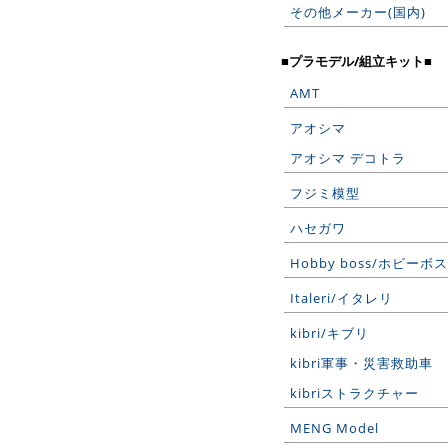
その他メーカー(国内)
■プラモデル/組立キット■
AMT
アオシマ
アオシマ デコトラ
フジミ模型
ハセガワ
Hobby boss/ホビーボス
Italeri/イタレリ
kibri/キブリ
kibri軍事・災害救助車
kibriストラクチャー
MENG Model