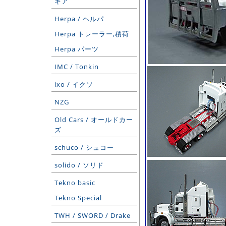
ギア
Herpa / ヘルパ
Herpa トレーラー,積荷
Herpa パーツ
IMC / Tonkin
ixo / イクソ
NZG
Old Cars / オールドカー
ズ
schuco / シュコー
solido / ソリド
Tekno basic
Tekno Special
TWH / SWORD / Drake