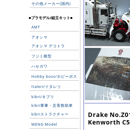
その他メーカー(国内)
■プラモデル/組立キット■
AMT
アオシマ
アオシマ デコトラ
フジミ模型
ハセガワ
Hobby boss/ホビーボス
Italeri/イタレリ
kibri/キブリ
kibri軍事・災害救助車
Drake No.Z0
kibriストラクチャー
Kenworth C5
MENG Model