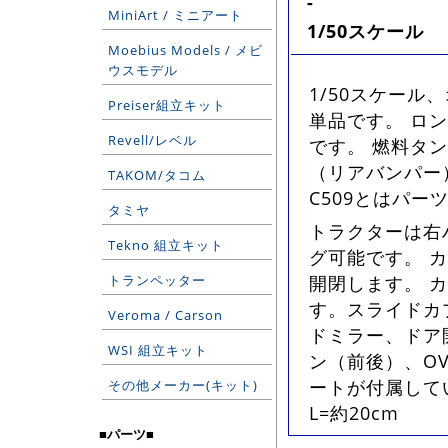
-
MiniArt / ミニアート
1/50スケール
Moebius Models / メビ
ウスモデル
1/50スケール
Preiser組立キット
単品です。 ロ
Revell/レベル
です。 燃料タ
（リアバンパー
TAKOM/タコム
C509とはパ
タミヤ
トラクターは右
Tekno 組立キット
グ可能です。 
トランペッター
開閉します。 
す。スライドカ
Veroma / Carson
ドミラー、ドア
WSI 組立キット
ン（前後）、OVER
ートが付属して
その他メーカー(キット)
L=約20cm
■パーツ■