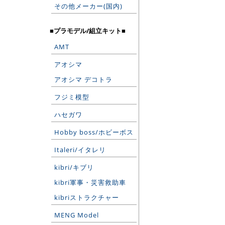
その他メーカー(国内)
■プラモデル/組立キット■
AMT
アオシマ
アオシマ デコトラ
フジミ模型
ハセガワ
Hobby boss/ホビーボス
Italeri/イタレリ
kibri/キブリ
kibri軍事・災害救助車
kibriストラクチャー
MENG Model