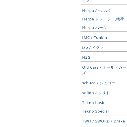
ギア
Herpa / ヘルパ
Herpa トレーラー,積荷
Herpa パーツ
IMC / Tonkin
ixo / イクソ
NZG
Old Cars / オールドカー
ズ
schuco / シュコー
solido / ソリド
Tekno basic
Tekno Special
TWH / SWORD / Drake