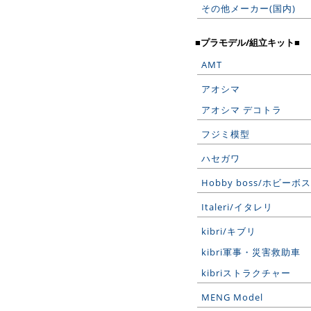
その他メーカー(国内)
■プラモデル/組立キット■
AMT
アオシマ
アオシマ デコトラ
フジミ模型
ハセガワ
Hobby boss/ホビーボス
Italeri/イタレリ
kibri/キブリ
kibri軍事・災害救助車
kibriストラクチャー
MENG Model