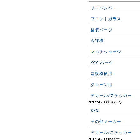
リアバンパー
フロントガラス
架装パーツ
冷凍機
マルチシャーシ
YCC パーツ
建設機械用
クレーン用
デカール/ステッカー
▼1/24 - 1/25パーツ
KFS
その他メーカー
デカール/ステッカー
▼1/14 - 1/16パーツ