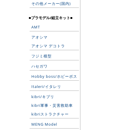
その他メーカー(国内)
■プラモデル/組立キット■
AMT
アオシマ
アオシマ デコトラ
フジミ模型
ハセガワ
Hobby boss/ホビーボス
Italeri/イタレリ
kibri/キブリ
kibri軍事・災害救助車
kibriストラクチャー
MENG Model