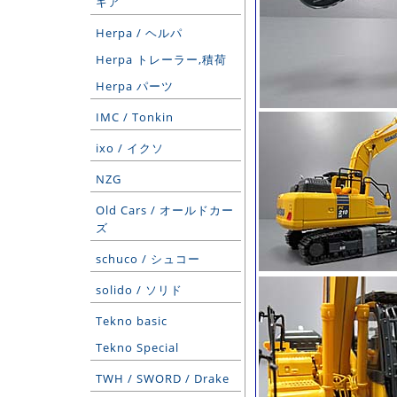
ギア
Herpa / ヘルパ
Herpa トレーラー,積荷
Herpa パーツ
IMC / Tonkin
ixo / イクソ
NZG
Old Cars / オールドカー
ズ
schuco / シュコー
solido / ソリド
Tekno basic
Tekno Special
TWH / SWORD / Drake