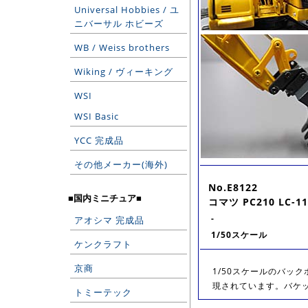
Universal Hobbies / ユ
ニバーサル ホビーズ
WB / Weiss brothers
Wiking / ヴィーキング
WSI
WSI Basic
YCC 完成品
その他メーカー(海外)
No.E8122
■国内ミニチュア■
コマツ PC210 LC-11
-
アオシマ 完成品
1/50スケール
ケンクラフト
京商
1/50スケールのバッ
現されています。バケ
トミーテック