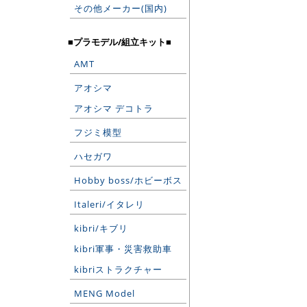
その他メーカー(国内)
■プラモデル/組立キット■
AMT
アオシマ
アオシマ デコトラ
フジミ模型
ハセガワ
Hobby boss/ホビーボス
Italeri/イタレリ
kibri/キブリ
kibri軍事・災害救助車
kibriストラクチャー
MENG Model