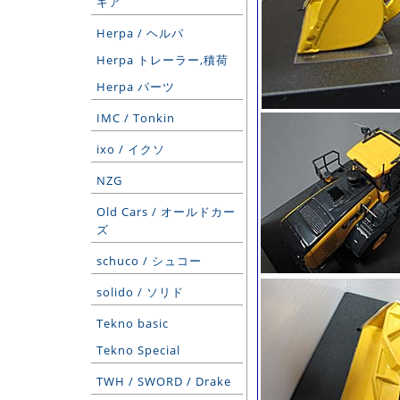
ギア
Herpa / ヘルパ
Herpa トレーラー,積荷
Herpa パーツ
IMC / Tonkin
ixo / イクソ
NZG
Old Cars / オールドカー
ズ
schuco / シュコー
solido / ソリド
Tekno basic
Tekno Special
TWH / SWORD / Drake