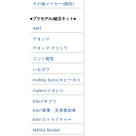
その他メーカー(国内)
■プラモデル/組立キット■
AMT
アオシマ
アオシマ デコトラ
フジミ模型
ハセガワ
Hobby boss/ホビーボス
Italeri/イタレリ
kibri/キブリ
kibri軍事・災害救助車
kibriストラクチャー
MENG Model