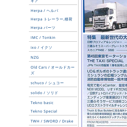
ギア
Herpa / ヘルパ
Herpa トレーラー,積荷
Herpa パーツ
IMC / Tonkin
ixo / イクソ
NZG
Old Cars / オールドカー
ズ
schuco / シュコー
solido / ソリド
Tekno basic
Tekno Special
TWH / SWORD / Drake