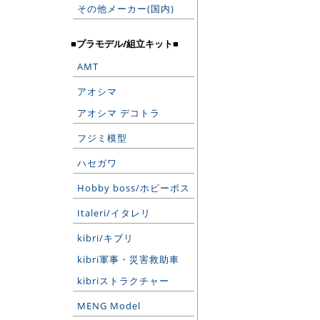
その他メーカー(国内)
■プラモデル/組立キット■
AMT
アオシマ
アオシマ デコトラ
フジミ模型
ハセガワ
Hobby boss/ホビーボス
Italeri/イタレリ
kibri/キブリ
kibri軍事・災害救助車
kibriストラクチャー
MENG Model