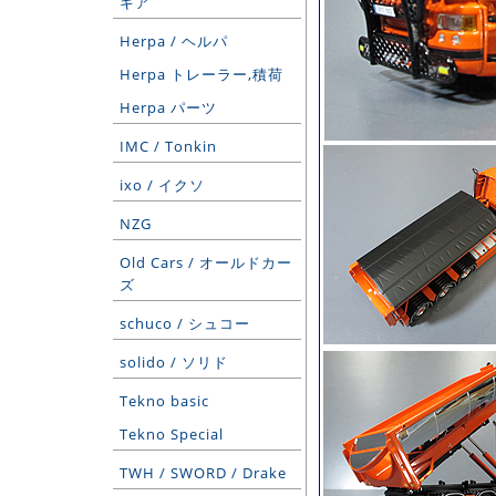
ギア
Herpa / ヘルパ
Herpa トレーラー,積荷
Herpa パーツ
IMC / Tonkin
ixo / イクソ
NZG
Old Cars / オールドカー
ズ
schuco / シュコー
solido / ソリド
Tekno basic
Tekno Special
TWH / SWORD / Drake