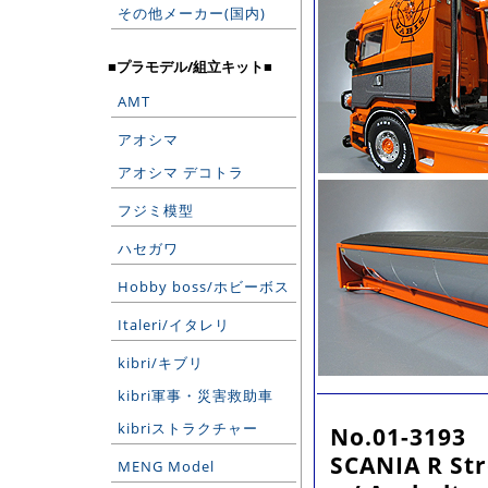
その他メーカー(国内)
■プラモデル/組立キット■
AMT
アオシマ
アオシマ デコトラ
フジミ模型
ハセガワ
Hobby boss/ホビーボス
Italeri/イタレリ
kibri/キブリ
kibri軍事・災害救助車
kibriストラクチャー
No.01-3193
SCANIA R Str
MENG Model