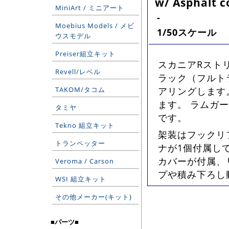
w/ Asphalt c
MiniArt / ミニアート
-
Moebius Models / メビ
1/50スケール
ウスモデル
Preiser組立キット
スカニアRスト
Revell/レベル
ラック（フルトラ
TAKOM/タコム
アリングします
ます。 ラムガ
タミヤ
です。
Tekno 組立キット
架装はフックリ
トランペッター
ナが1個付属し
カバーが付属、
Veroma / Carson
プや積み下ろし
WSI 組立キット
その他メーカー(キット)
■パーツ■