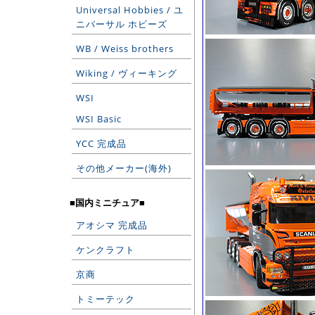
Universal Hobbies / ユ
ニバーサル ホビーズ
WB / Weiss brothers
Wiking / ヴィーキング
WSI
WSI Basic
YCC 完成品
その他メーカー(海外)
■国内ミニチュア■
アオシマ 完成品
ケンクラフト
京商
トミーテック