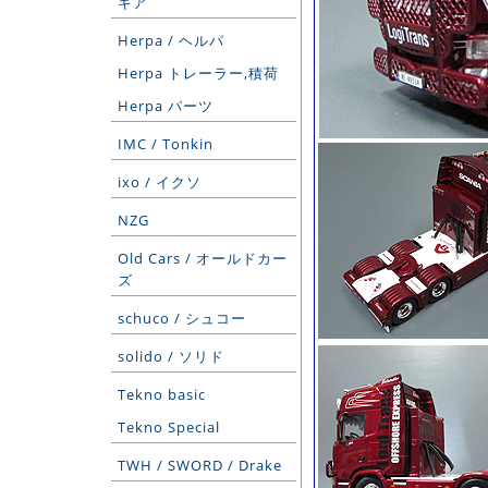
ギア
Herpa / ヘルパ
Herpa トレーラー,積荷
Herpa パーツ
IMC / Tonkin
ixo / イクソ
NZG
Old Cars / オールドカー
ズ
schuco / シュコー
solido / ソリド
Tekno basic
Tekno Special
TWH / SWORD / Drake