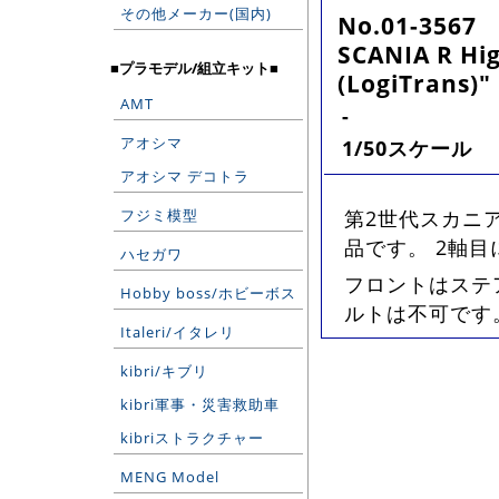
その他メーカー(国内)
No.01-3567
SCANIA R Hig
■プラモデル/組立キット■
(LogiTrans)"
AMT
-
アオシマ
1/50スケール
アオシマ デコトラ
フジミ模型
第2世代スカニ
品です。 2軸
ハセガワ
フロントはステ
Hobby boss/ホビーボス
ルトは不可です
Italeri/イタレリ
kibri/キブリ
kibri軍事・災害救助車
kibriストラクチャー
MENG Model