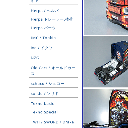
ギア
Herpa / ヘルパ
Herpa トレーラー,積荷
Herpa パーツ
IMC / Tonkin
ixo / イクソ
NZG
Old Cars / オールドカー
ズ
schuco / シュコー
solido / ソリド
Tekno basic
Tekno Special
TWH / SWORD / Drake