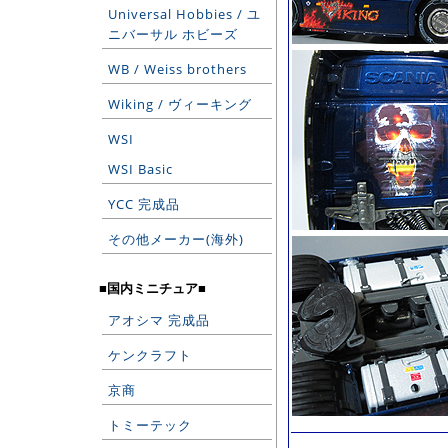
Universal Hobbies / ユ
ニバーサル ホビーズ
WB / Weiss brothers
Wiking / ヴィーキング
WSI
WSI Basic
YCC 完成品
その他メーカー(海外)
■国内ミニチュア■
アオシマ 完成品
ケンクラフト
京商
トミーテック