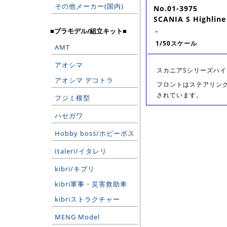
その他メーカー(国内)
No.01-3975
SCANIA S Highline
■プラモデル/組立キット■
-
1/50スケール
AMT
アオシマ
スカニアSシリーズハイ
アオシマ デコトラ
フロントはステアリン
されています。
フジミ模型
ハセガワ
Hobby boss/ホビーボス
Italeri/イタレリ
kibri/キブリ
kibri軍事・災害救助車
kibriストラクチャー
MENG Model