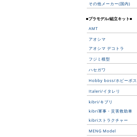
その他メーカー(国内)
■プラモデル/組立キット■
AMT
アオシマ
アオシマ デコトラ
フジミ模型
ハセガワ
Hobby boss/ホビーボス
Italeri/イタレリ
kibri/キブリ
kibri軍事・災害救助車
kibriストラクチャー
MENG Model