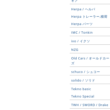
ギア
Herpa / ヘルパ
Herpa トレーラー,積荷
Herpa パーツ
IMC / Tonkin
ixo / イクソ
NZG
Old Cars / オールドカー
ズ
schuco / シュコー
solido / ソリド
Tekno basic
Tekno Special
TWH / SWORD / Drake