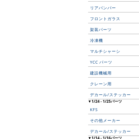
リアバンパー
フロントガラス
架装パーツ
冷凍機
マルチシャーシ
YCC パーツ
建設機械用
クレーン用
デカール/ステッカー
▼1/24 - 1/25パーツ
KFS
その他メーカー
デカール/ステッカー
▼1/14 - 1/16パーツ