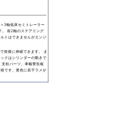
ー＋3軸低床セミトレーラー
す。 前2軸のステアリング
チルトはできませんがエンジ
で前後に伸縮できます。 ま
ネックはシリンダーの動きで
 支柱パーツ、車幅警告板
al仕様です。黄色に若干ラメが