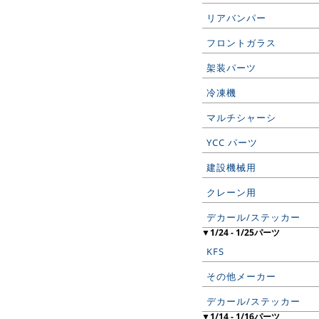
リアバンパー
フロントガラス
架装パーツ
冷凍機
マルチシャーシ
YCC パーツ
建設機械用
クレーン用
デカール/ステッカー
▼1/24 - 1/25パーツ
KFS
その他メーカー
デカール/ステッカー
▼1/14 - 1/16パーツ