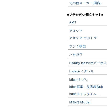
その他メーカー(国内)
■プラモデル/組立キット■
AMT
アオシマ
アオシマ デコトラ
フジミ模型
ハセガワ
Hobby boss/ホビーボス
Italeri/イタレリ
kibri/キブリ
kibri軍事・災害救助車
kibriストラクチャー
MENG Model