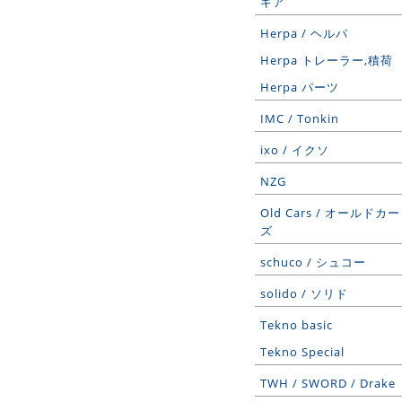
ギア
Herpa / ヘルパ
Herpa トレーラー,積荷
Herpa パーツ
IMC / Tonkin
ixo / イクソ
NZG
Old Cars / オールドカー
ズ
schuco / シュコー
solido / ソリド
Tekno basic
Tekno Special
TWH / SWORD / Drake