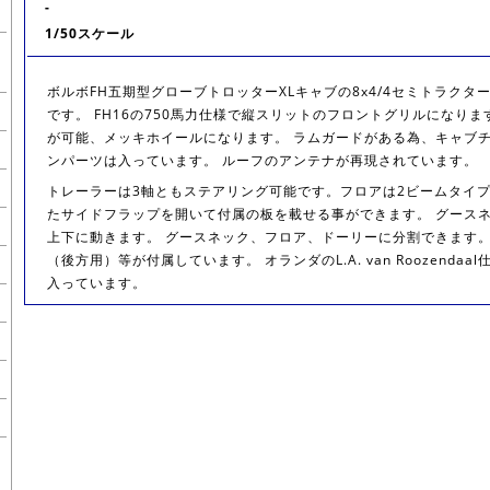
-
1/50スケール
ボルボFH五期型グローブトロッターXLキャブの8x4/4セミトラクタ
です。 FH16の750馬力仕様で縦スリットのフロントグリルになりま
が可能、メッキホイールになります。 ラムガードがある為、キャブ
ンパーツは入っています。 ルーフのアンテナが再現されています。
トレーラーは3軸ともステアリング可能です。フロアは2ビームタイプ
たサイドフラップを開いて付属の板を載せる事ができます。 グース
上下に動きます。 グースネック、フロア、ドーリーに分割できます。
（後方用）等が付属しています。 オランダのL.A. van Roozenda
入っています。