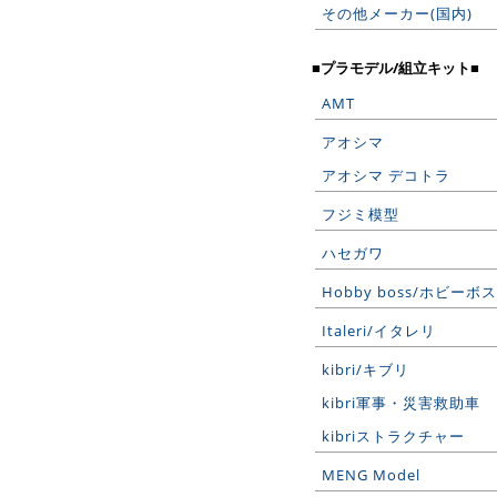
その他メーカー(国内)
■プラモデル/組立キット■
AMT
アオシマ
アオシマ デコトラ
フジミ模型
ハセガワ
Hobby boss/ホビーボス
Italeri/イタレリ
kibri/キブリ
kibri軍事・災害救助車
kibriストラクチャー
MENG Model