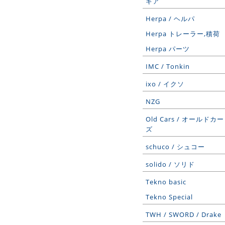
ギア
Herpa / ヘルパ
Herpa トレーラー,積荷
Herpa パーツ
IMC / Tonkin
ixo / イクソ
NZG
Old Cars / オールドカー
ズ
schuco / シュコー
solido / ソリド
Tekno basic
Tekno Special
TWH / SWORD / Drake