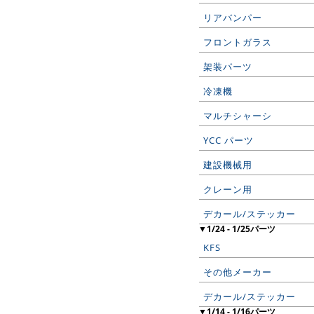
リアバンパー
フロントガラス
架装パーツ
冷凍機
マルチシャーシ
YCC パーツ
建設機械用
クレーン用
デカール/ステッカー
▼1/24 - 1/25パーツ
KFS
その他メーカー
デカール/ステッカー
▼1/14 - 1/16パーツ