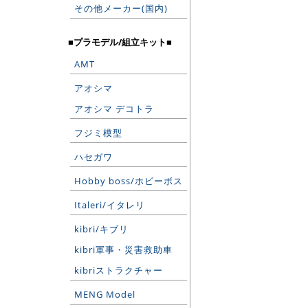
その他メーカー(国内)
■プラモデル/組立キット■
AMT
アオシマ
アオシマ デコトラ
フジミ模型
ハセガワ
Hobby boss/ホビーボス
Italeri/イタレリ
kibri/キブリ
kibri軍事・災害救助車
kibriストラクチャー
MENG Model