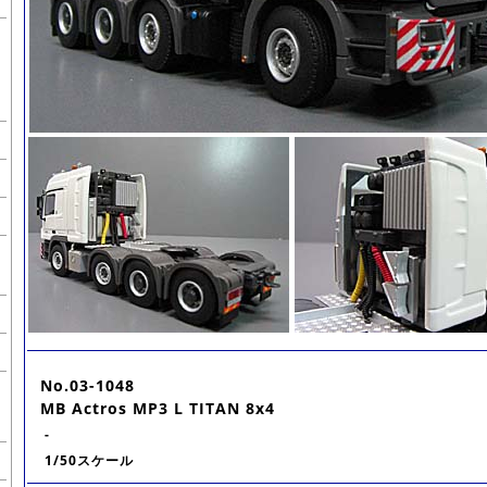
No.03-1048
MB Actros MP3 L TITAN 8x4
-
1/50スケール