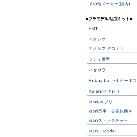
その他メーカー(国内)
■プラモデル/組立キット■
AMT
アオシマ
アオシマ デコトラ
フジミ模型
ハセガワ
Hobby boss/ホビーボス
Italeri/イタレリ
kibri/キブリ
kibri軍事・災害救助車
kibriストラクチャー
MENG Model