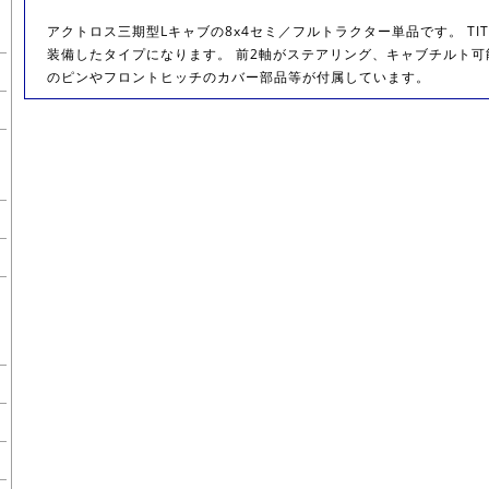
アクトロス三期型Lキャブの8x4セミ／フルトラクター単品です。 TI
装備したタイプになります。 前2軸がステアリング、キャブチルト
のピンやフロントヒッチのカバー部品等が付属しています。