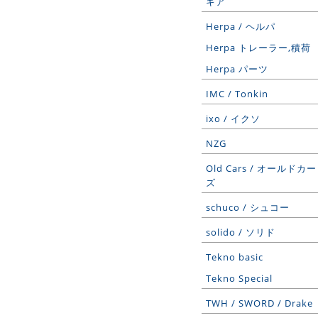
ギア
Herpa / ヘルパ
Herpa トレーラー,積荷
Herpa パーツ
IMC / Tonkin
ixo / イクソ
NZG
Old Cars / オールドカー
ズ
schuco / シュコー
solido / ソリド
Tekno basic
Tekno Special
TWH / SWORD / Drake