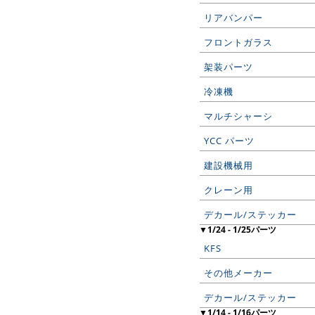
リアバンパー
フロントガラス
架装パーツ
冷凍機
マルチシャーシ
YCC パーツ
建設機械用
クレーン用
デカール/ステッカー
▼1/24 - 1/25パーツ
KFS
その他メーカー
デカール/ステッカー
▼1/14 - 1/16パーツ