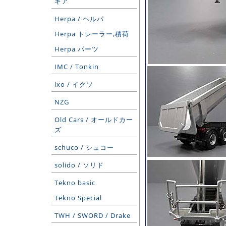
ギア
Herpa / ヘルパ
Herpa トレーラー,積荷
Herpa パーツ
IMC / Tonkin
ixo / イクソ
NZG
Old Cars / オールドカー
ズ
schuco / シュコー
solido / ソリド
Tekno basic
Tekno Special
TWH / SWORD / Drake