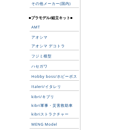
その他メーカー(国内)
■プラモデル/組立キット■
AMT
アオシマ
アオシマ デコトラ
フジミ模型
ハセガワ
Hobby boss/ホビーボス
Italeri/イタレリ
kibri/キブリ
kibri軍事・災害救助車
kibriストラクチャー
MENG Model