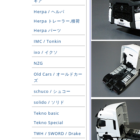
ギア
Herpa / ヘルパ
Herpa トレーラー,積荷
Herpa パーツ
IMC / Tonkin
ixo / イクソ
NZG
Old Cars / オールドカー
ズ
schuco / シュコー
solido / ソリド
Tekno basic
Tekno Special
TWH / SWORD / Drake