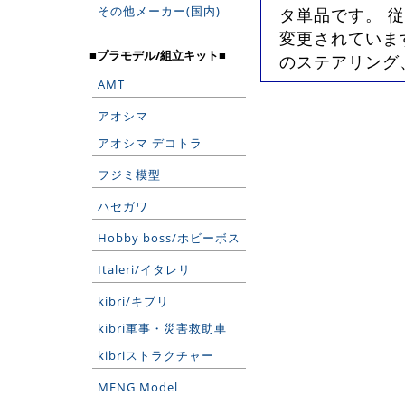
その他メーカー(国内)
タ単品です。 
変更されていま
■プラモデル/組立キット■
のステアリング
AMT
アオシマ
アオシマ デコトラ
フジミ模型
ハセガワ
Hobby boss/ホビーボス
Italeri/イタレリ
kibri/キブリ
kibri軍事・災害救助車
kibriストラクチャー
MENG Model