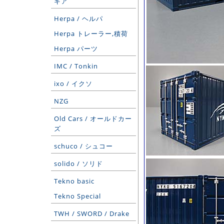
ギア
Herpa / ヘルパ
Herpa トレーラー,積荷
Herpa パーツ
IMC / Tonkin
ixo / イクソ
NZG
Old Cars / オールドカー
ズ
schuco / シュコー
solido / ソリド
Tekno basic
Tekno Special
TWH / SWORD / Drake