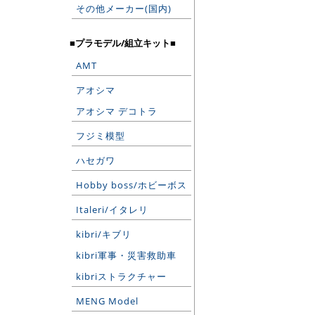
その他メーカー(国内)
■プラモデル/組立キット■
AMT
アオシマ
アオシマ デコトラ
フジミ模型
ハセガワ
Hobby boss/ホビーボス
Italeri/イタレリ
kibri/キブリ
kibri軍事・災害救助車
kibriストラクチャー
MENG Model