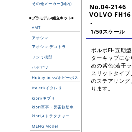
その他メーカー(国内)
No.04-2146
VOLVO FH16 v
■プラモデル/組立キット■
-
AMT
1/50スケール
アオシマ
アオシマ デコトラ
ボルボFH五期型
フジミ模型
ターキャブにな
めの紫色(若干ラ
ハセガワ
スリットタイプ、
Hobby boss/ホビーボス
のステアリング
ります。
Italeri/イタレリ
kibri/キブリ
kibri軍事・災害救助車
kibriストラクチャー
MENG Model