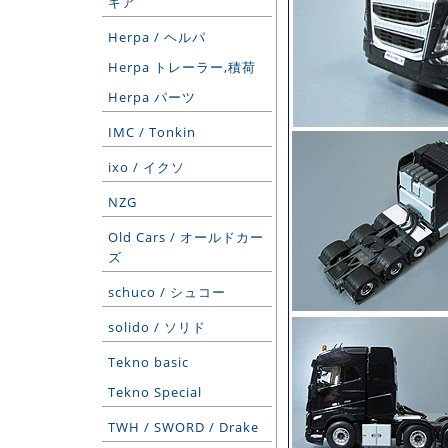
ギア
Herpa / ヘルパ
Herpa トレーラー,積荷
Herpa パーツ
IMC / Tonkin
ixo / イクソ
NZG
Old Cars / オールドカー
ズ
schuco / シュコー
solido / ソリド
Tekno basic
Tekno Special
TWH / SWORD / Drake