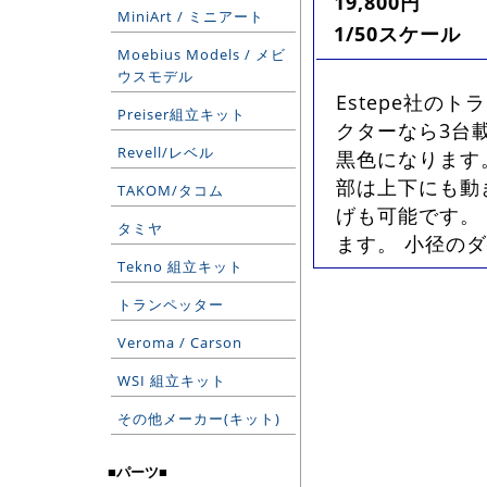
19,800円
MiniArt / ミニアート
1/50スケール
Moebius Models / メビ
ウスモデル
Estepe社の
Preiser組立キット
クターなら3台載
Revell/レベル
黒色になります
部は上下にも動
TAKOM/タコム
げも可能です。
タミヤ
ます。 小径の
Tekno 組立キット
トランペッター
Veroma / Carson
WSI 組立キット
その他メーカー(キット)
■パーツ■