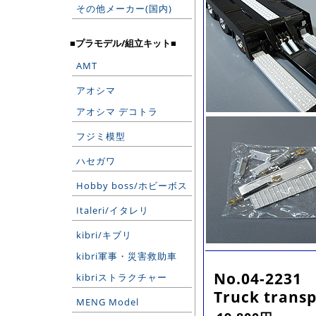
その他メーカー(国内)
■プラモデル/組立キット■
AMT
アオシマ
アオシマ デコトラ
フジミ模型
ハセガワ
Hobby boss/ホビーボス
Italeri/イタレリ
kibri/キブリ
kibri軍事・災害救助車
No.04-2231
kibriストラクチャー
Truck transp
MENG Model