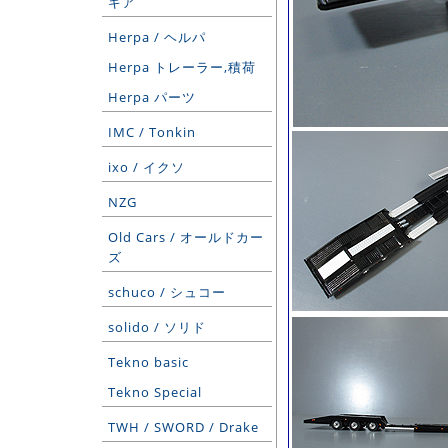
ギア
Herpa / ヘルパ
Herpa トレーラー,積荷
Herpa パーツ
IMC / Tonkin
ixo / イクソ
NZG
Old Cars / オールドカー
ズ
schuco / シュコー
solido / ソリド
Tekno basic
Tekno Special
TWH / SWORD / Drake