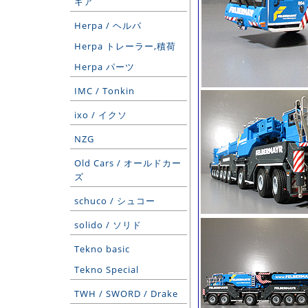
ギア
Herpa / ヘルパ
Herpa トレーラー,積荷
Herpa パーツ
IMC / Tonkin
ixo / イクソ
NZG
Old Cars / オールドカー
ズ
schuco / シュコー
solido / ソリド
Tekno basic
Tekno Special
TWH / SWORD / Drake