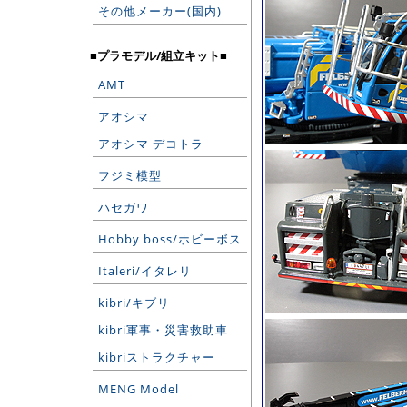
その他メーカー(国内)
■プラモデル/組立キット■
AMT
アオシマ
アオシマ デコトラ
フジミ模型
ハセガワ
Hobby boss/ホビーボス
Italeri/イタレリ
kibri/キブリ
kibri軍事・災害救助車
kibriストラクチャー
MENG Model