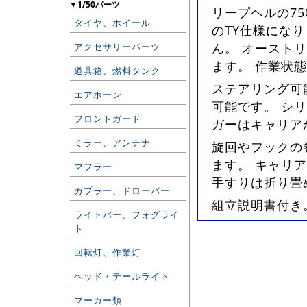
▼1/50パーツ
リープヘルの75
タイヤ、ホイール
のTY仕様にな
ん。 オーストリ
アクセサリーパーツ
ます。 作業状
道具箱、燃料タンク
ステアリング可
エアホーン
可能です。 シ
フロントガード
ガーはキャリア
ミラー、アンテナ
旋回やフックの
ます。 キャリ
マフラー
手すりは折り畳
カプラー、ドローバー
組立説明書付き。
ライトバー、フォグライ
ト
回転灯、作業灯
ヘッド・テールライト
マーカー類