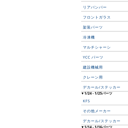
リアバンパー
フロントガラス
架装パーツ
冷凍機
マルチシャーシ
YCC パーツ
建設機械用
クレーン用
デカール/ステッカー
▼1/24 - 1/25パーツ
KFS
その他メーカー
デカール/ステッカー
▼1/14 - 1/16パーツ