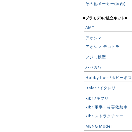
その他メーカー(国内)
■プラモデル/組立キット■
AMT
アオシマ
アオシマ デコトラ
フジミ模型
ハセガワ
Hobby boss/ホビーボス
Italeri/イタレリ
kibri/キブリ
kibri軍事・災害救助車
kibriストラクチャー
MENG Model