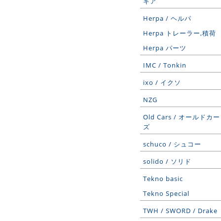
ギア
Herpa / ヘルパ
Herpa トレーラー,積荷
Herpa パーツ
IMC / Tonkin
ixo / イクソ
NZG
Old Cars / オールドカー
ズ
schuco / シュコー
solido / ソリド
Tekno basic
Tekno Special
TWH / SWORD / Drake