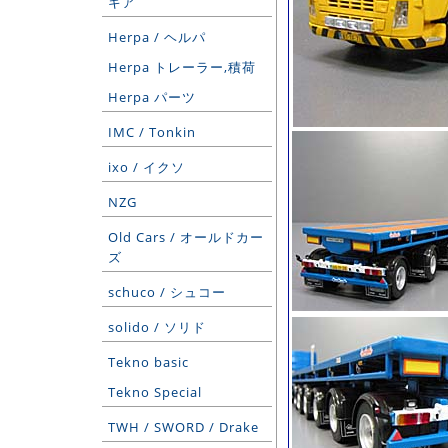
ギア
Herpa / ヘルパ
Herpa トレーラー,積荷
Herpa パーツ
IMC / Tonkin
ixo / イクソ
NZG
Old Cars / オールドカー
ズ
schuco / シュコー
solido / ソリド
Tekno basic
Tekno Special
TWH / SWORD / Drake