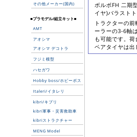
その他メーカー(国内)
ボルボFH 二期
イヤ)バラスト
■プラモデル/組立キット■
トラクターの前
AMT
ーラーの3-6
も可能です。荷
アオシマ
ペアタイヤは出
アオシマ デコトラ
フジミ模型
ハセガワ
Hobby boss/ホビーボス
Italeri/イタレリ
kibri/キブリ
kibri軍事・災害救助車
kibriストラクチャー
MENG Model