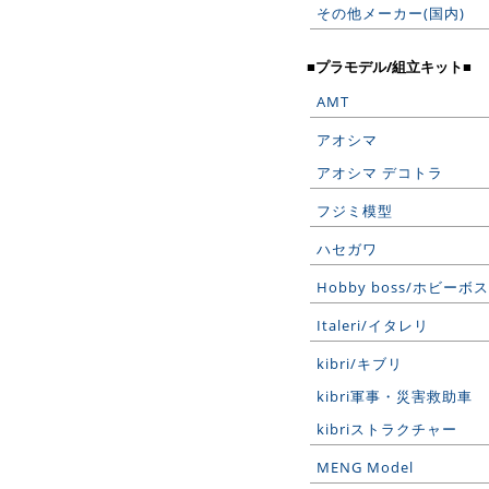
その他メーカー(国内)
■プラモデル/組立キット■
AMT
アオシマ
アオシマ デコトラ
フジミ模型
ハセガワ
Hobby boss/ホビーボス
Italeri/イタレリ
kibri/キブリ
kibri軍事・災害救助車
kibriストラクチャー
MENG Model