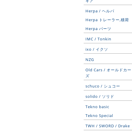
ギア
Herpa / ヘルパ
Herpa トレーラー,積荷
Herpa パーツ
IMC / Tonkin
ixo / イクソ
NZG
Old Cars / オールドカー
ズ
schuco / シュコー
solido / ソリド
Tekno basic
Tekno Special
TWH / SWORD / Drake