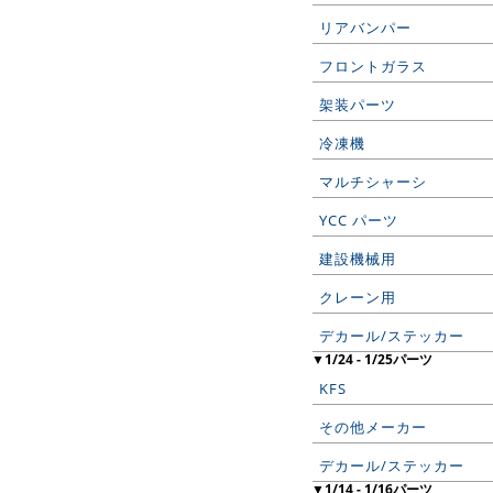
リアバンパー
フロントガラス
架装パーツ
冷凍機
マルチシャーシ
YCC パーツ
建設機械用
クレーン用
デカール/ステッカー
▼1/24 - 1/25パーツ
KFS
その他メーカー
デカール/ステッカー
▼1/14 - 1/16パーツ