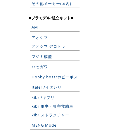
その他メーカー(国内)
■プラモデル/組立キット■
AMT
アオシマ
アオシマ デコトラ
フジミ模型
ハセガワ
Hobby boss/ホビーボス
Italeri/イタレリ
kibri/キブリ
kibri軍事・災害救助車
kibriストラクチャー
MENG Model