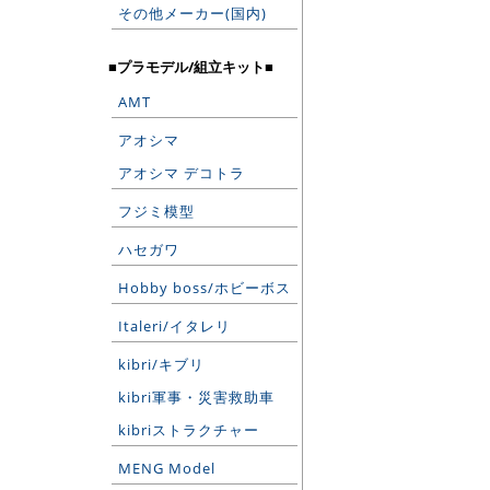
その他メーカー(国内)
■プラモデル/組立キット■
AMT
アオシマ
アオシマ デコトラ
フジミ模型
ハセガワ
Hobby boss/ホビーボス
Italeri/イタレリ
kibri/キブリ
kibri軍事・災害救助車
kibriストラクチャー
MENG Model