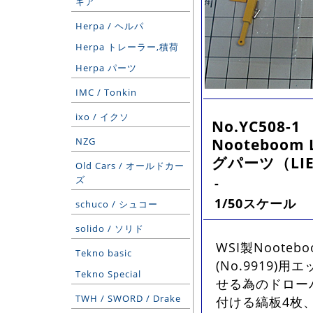
ギア
Herpa / ヘルパ
Herpa トレーラー,積荷
Herpa パーツ
IMC / Tonkin
ixo / イクソ
No.YC508-1
Nooteboom 
NZG
グパーツ（LI
Old Cars / オールドカー
ズ
-
1/50スケール
schuco / シュコー
solido / ソリド
WSI製Noote
Tekno basic
(No.9919
Tekno Special
せる為のドロー
TWH / SWORD / Drake
付ける縞板4枚