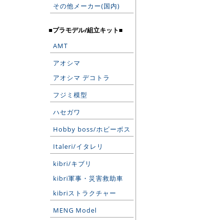
その他メーカー(国内)
■プラモデル/組立キット■
AMT
アオシマ
アオシマ デコトラ
フジミ模型
ハセガワ
Hobby boss/ホビーボス
Italeri/イタレリ
kibri/キブリ
kibri軍事・災害救助車
kibriストラクチャー
MENG Model