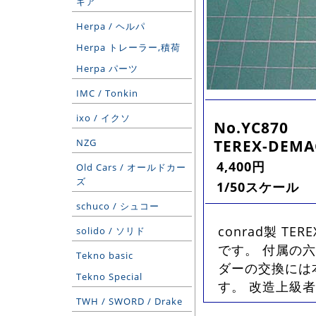
ギア
Herpa / ヘルパ
Herpa トレーラー,積荷
Herpa パーツ
IMC / Tonkin
ixo / イクソ
No.YC870
TEREX-DEM
NZG
4,400円
Old Cars / オールドカー
ズ
1/50スケール
schuco / シュコー
conrad製 TE
solido / ソリド
です。 付属の
Tekno basic
ダーの交換には
Tekno Special
す。 改造上級
TWH / SWORD / Drake