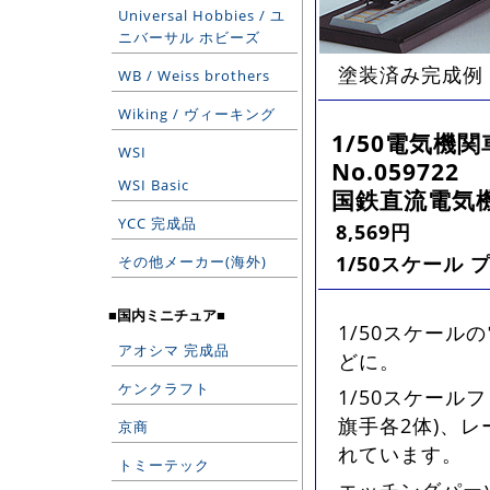
Universal Hobbies / ユ
ニバーサル ホビーズ
塗装済み完成例
WB / Weiss brothers
Wiking / ヴィーキング
1/50電気機関
WSI
No.059722
WSI Basic
国鉄直流電気機
YCC 完成品
8,569円
1/50スケール 
その他メーカー(海外)
■国内ミニチュア■
1/50スケー
アオシマ 完成品
どに。
ケンクラフト
1/50スケール
旗手各2体)、
京商
れています。
トミーテック