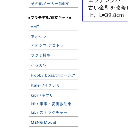
エッチングパー
その他メーカー(国内)
古い金型を改修
上。L=39.8cm
■プラモデル/組立キット■
AMT
アオシマ
アオシマ デコトラ
フジミ模型
ハセガワ
Hobby boss/ホビーボス
Italeri/イタレリ
kibri/キブリ
kibri軍事・災害救助車
kibriストラクチャー
MENG Model