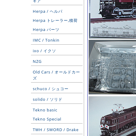
ギア
Herpa / ヘルパ
Herpa トレーラー,積荷
Herpa パーツ
IMC / Tonkin
ixo / イクソ
NZG
Old Cars / オールドカー
ズ
schuco / シュコー
solido / ソリド
Tekno basic
Tekno Special
TWH / SWORD / Drake