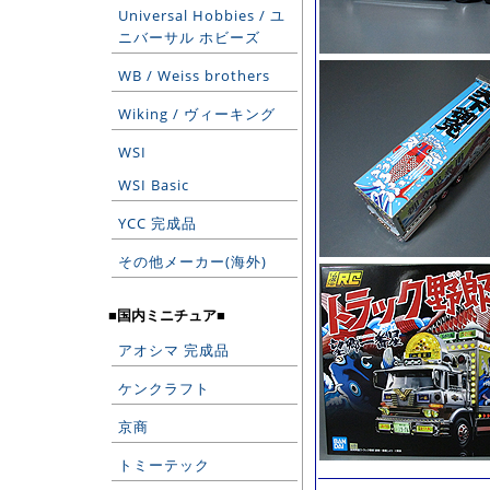
Universal Hobbies / ユ
ニバーサル ホビーズ
WB / Weiss brothers
Wiking / ヴィーキング
WSI
WSI Basic
YCC 完成品
その他メーカー(海外)
■国内ミニチュア■
アオシマ 完成品
ケンクラフト
京商
トミーテック