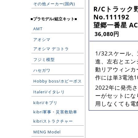
その他メーカー(国内)
R/Cトラック野
No.111192
■プラモデル/組立キット■
望郷一番星 A
AMT
36,080円
アオシマ
アオシマ デコトラ
1/32スケー
フジミ模型
進、左右とエン
動リアウィンカ
ハセガワ
作には単3電池1
Hobby boss/ホビーボス
2022年に発売
Italeri/イタレリ
ーがセットにな
kibri/キブリ
用しなくても電飾
kibri軍事・災害救助車
kibriストラクチャー
MENG Model