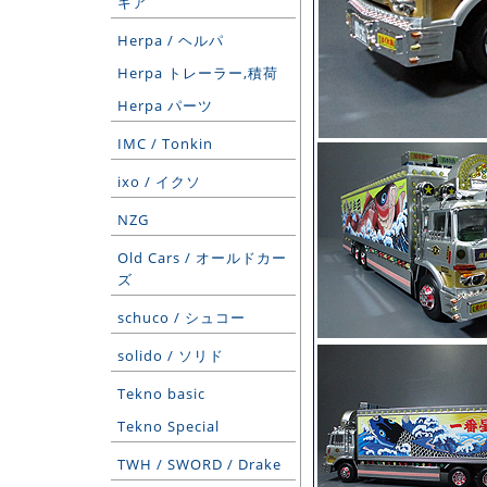
ギア
Herpa / ヘルパ
Herpa トレーラー,積荷
Herpa パーツ
IMC / Tonkin
ixo / イクソ
NZG
Old Cars / オールドカー
ズ
schuco / シュコー
solido / ソリド
Tekno basic
Tekno Special
TWH / SWORD / Drake