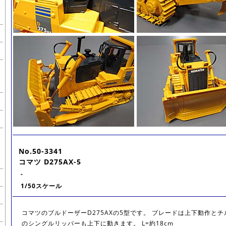
No.50-3341
コマツ D275AX-5
-
1/50スケール
コマツのブルドーザーD275AXの5型です。 ブレードは上下動作と
のシングルリッパーも上下に動きます。 L=約18cm