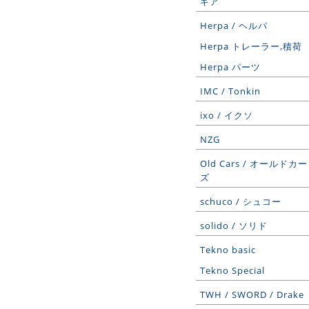
ギア
Herpa / ヘルパ
Herpa トレーラー,積荷
Herpa パーツ
IMC / Tonkin
ixo / イクソ
NZG
Old Cars / オールドカー
ズ
schuco / シュコー
solido / ソリド
Tekno basic
Tekno Special
TWH / SWORD / Drake