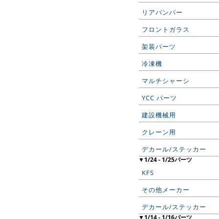
リアバンパー
フロントガラス
架装パーツ
冷凍機
マルチシャーシ
YCC パーツ
建設機械用
クレーン用
デカール/ステッカー
▼1/24 - 1/25パーツ
KFS
その他メーカー
デカール/ステッカー
▼1/14 - 1/16パーツ