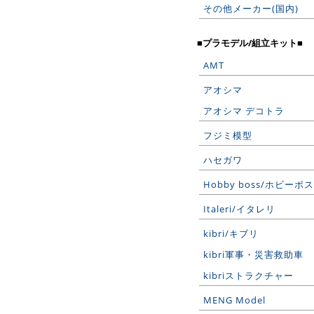
その他メーカー(国内)
■プラモデル/組立キット■
AMT
アオシマ
アオシマ デコトラ
フジミ模型
ハセガワ
Hobby boss/ホビーボス
Italeri/イタレリ
kibri/キブリ
kibri軍事・災害救助車
kibriストラクチャー
MENG Model