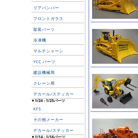
リアバンパー
フロントガラス
架装パーツ
冷凍機
マルチシャーシ
YCC パーツ
建設機械用
クレーン用
デカール/ステッカー
▼1/24 - 1/25パーツ
KFS
その他メーカー
デカール/ステッカー
▼1/14 - 1/16パーツ