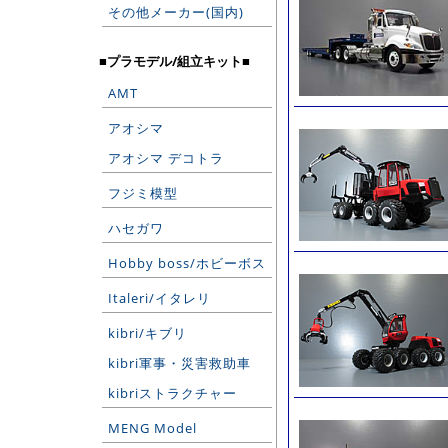
その他メーカー(国内)
■プラモデル/組立キット■
AMT
アオシマ
アオシマ デコトラ
フジミ模型
ハセガワ
Hobby boss/ホビーボス
Italeri/イタレリ
kibri/キブリ
kibri軍事・災害救助車
kibriストラクチャー
MENG Model