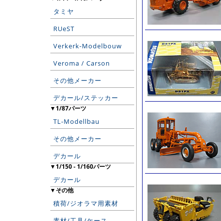
タミヤ
RUeST
Verkerk-Modelbouw
Veroma / Carson
その他メーカー
デカール/ステッカー
▼1/87パーツ
TL-Modellbau
その他メーカー
デカール
▼1/150 - 1/160パーツ
デカール
▼その他
積荷/ジオラマ用素材
素材/工具/ケース