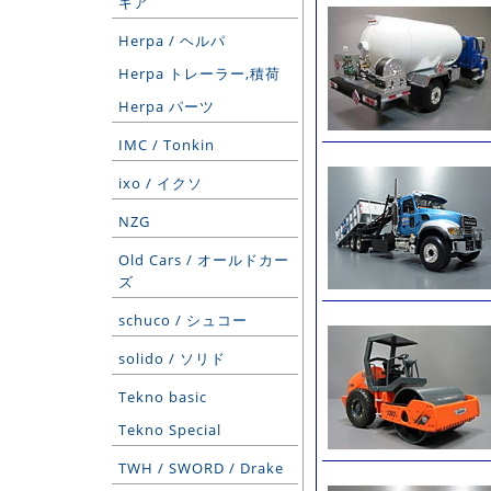
ギア
Herpa / ヘルパ
Herpa トレーラー,積荷
Herpa パーツ
IMC / Tonkin
ixo / イクソ
NZG
Old Cars / オールドカー
ズ
schuco / シュコー
solido / ソリド
Tekno basic
Tekno Special
TWH / SWORD / Drake