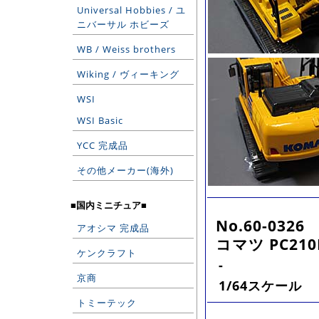
Universal Hobbies / ユ
ニバーサル ホビーズ
WB / Weiss brothers
Wiking / ヴィーキング
WSI
WSI Basic
YCC 完成品
その他メーカー(海外)
■国内ミニチュア■
No.60-0326
アオシマ 完成品
コマツ PC210L
ケンクラフト
-
京商
1/64スケール
トミーテック