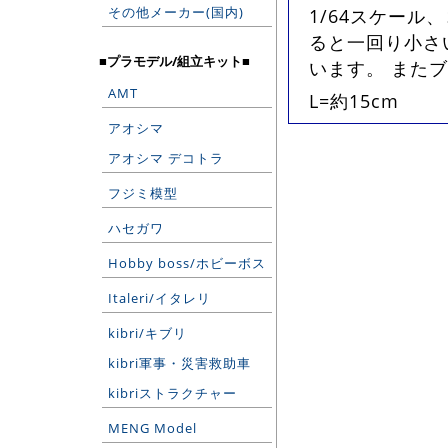
その他メーカー(国内)
1/64スケール
ると一回り小さ
■プラモデル/組立キット■
います。 また
AMT
L=約15cm
アオシマ
アオシマ デコトラ
フジミ模型
ハセガワ
Hobby boss/ホビーボス
Italeri/イタレリ
kibri/キブリ
kibri軍事・災害救助車
kibriストラクチャー
MENG Model