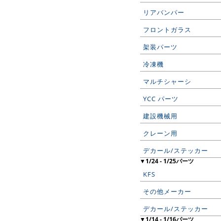
リアバンパー
フロントガラス
架装パーツ
冷凍機
マルチシャーシ
YCC パーツ
建設機械用
クレーン用
デカール/ステッカー
▼1/24 - 1/25パーツ
KFS
その他メーカー
デカール/ステッカー
▼1/14 - 1/16パーツ