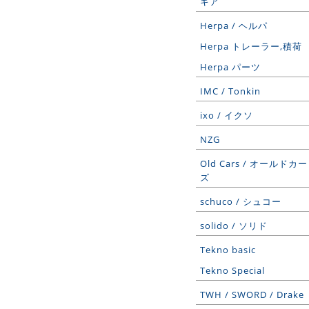
ギア
Herpa / ヘルパ
Herpa トレーラー,積荷
Herpa パーツ
IMC / Tonkin
ixo / イクソ
NZG
Old Cars / オールドカー
ズ
schuco / シュコー
solido / ソリド
Tekno basic
Tekno Special
TWH / SWORD / Drake