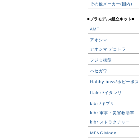
その他メーカー(国内)
■プラモデル/組立キット■
AMT
アオシマ
アオシマ デコトラ
フジミ模型
ハセガワ
Hobby boss/ホビーボス
Italeri/イタレリ
kibri/キブリ
kibri軍事・災害救助車
kibriストラクチャー
MENG Model