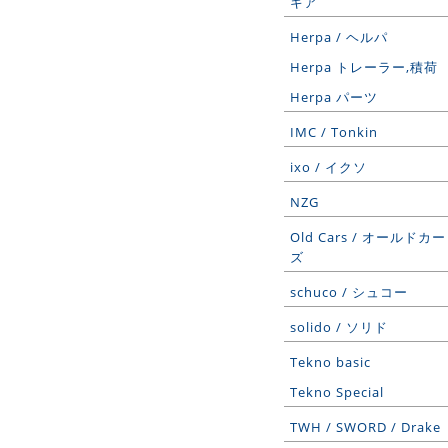
ギア
Herpa / ヘルパ
Herpa トレーラー,積荷
Herpa パーツ
IMC / Tonkin
ixo / イクソ
NZG
Old Cars / オールドカー
ズ
schuco / シュコー
solido / ソリド
Tekno basic
Tekno Special
TWH / SWORD / Drake