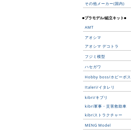
その他メーカー(国内)
■プラモデル/組立キット■
AMT
アオシマ
アオシマ デコトラ
フジミ模型
ハセガワ
Hobby boss/ホビーボス
Italeri/イタレリ
kibri/キブリ
kibri軍事・災害救助車
kibriストラクチャー
MENG Model