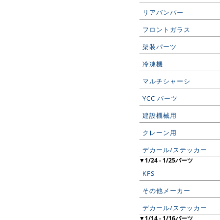
リアバンパー
フロントガラス
架装パーツ
冷凍機
マルチシャーシ
YCC パーツ
建設機械用
クレーン用
デカール/ステッカー
▼1/24 - 1/25パーツ
KFS
その他メーカー
デカール/ステッカー
▼1/14 - 1/16パーツ