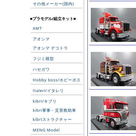
その他メーカー(国内)
■プラモデル/組立キット■
AMT
アオシマ
アオシマ デコトラ
フジミ模型
ハセガワ
Hobby boss/ホビーボス
Italeri/イタレリ
kibri/キブリ
kibri軍事・災害救助車
kibriストラクチャー
MENG Model