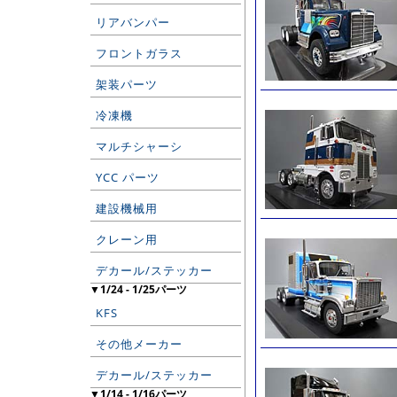
リアバンパー
フロントガラス
架装パーツ
冷凍機
マルチシャーシ
YCC パーツ
建設機械用
クレーン用
デカール/ステッカー
▼1/24 - 1/25パーツ
KFS
その他メーカー
デカール/ステッカー
▼1/14 - 1/16パーツ