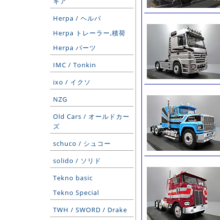
ギア
Herpa / ヘルパ
Herpa トレーラー,積荷
Herpa パーツ
IMC / Tonkin
ixo / イクソ
NZG
Old Cars / オールドカー
ズ
schuco / シュコー
solido / ソリド
Tekno basic
Tekno Special
TWH / SWORD / Drake