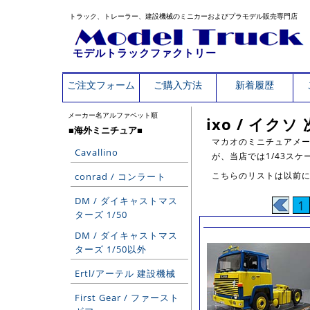
トラック、トレーラー、建設機械のミニカーおよびプラモデル販売専門店
モデルトラックファクトリー
ご注文フォーム
ご購入方法
新着履歴
メーカー名アルファベット順
ixo / イク
■海外ミニチュア■
マカオのミニチュアメー
Cavallino
が、当店では1/43ス
こちらのリストは以前
conrad / コンラート
DM / ダイキャストマス
1
ターズ 1/50
DM / ダイキャストマス
ターズ 1/50以外
Ertl/アーテル 建設機械
First Gear / ファースト