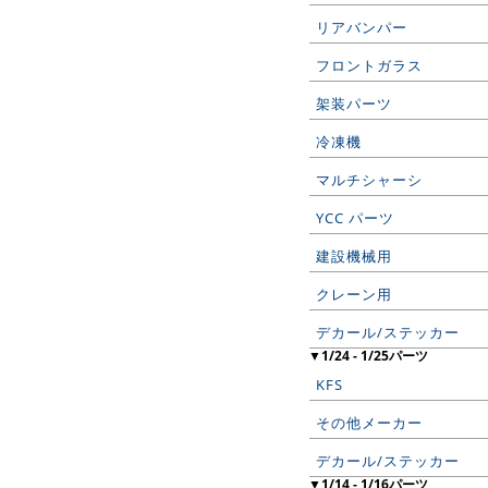
リアバンパー
フロントガラス
架装パーツ
冷凍機
マルチシャーシ
YCC パーツ
建設機械用
クレーン用
デカール/ステッカー
▼1/24 - 1/25パーツ
KFS
その他メーカー
デカール/ステッカー
▼1/14 - 1/16パーツ