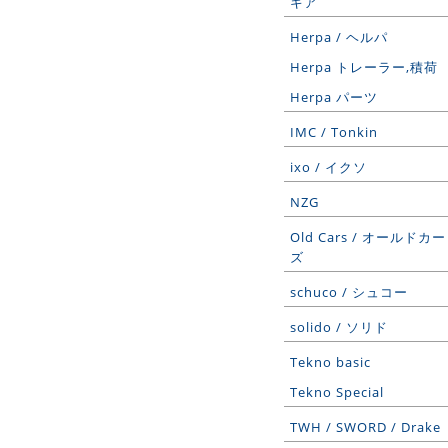
ギア
Herpa / ヘルパ
Herpa トレーラー,積荷
Herpa パーツ
IMC / Tonkin
ixo / イクソ
NZG
Old Cars / オールドカー
ズ
schuco / シュコー
solido / ソリド
Tekno basic
Tekno Special
TWH / SWORD / Drake