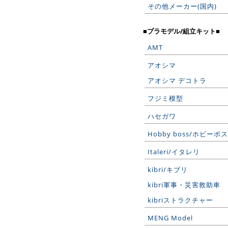
その他メーカー(国内)
■プラモデル/組立キット■
AMT
アオシマ
アオシマ デコトラ
フジミ模型
ハセガワ
Hobby boss/ホビーボス
Italeri/イタレリ
kibri/キブリ
kibri軍事・災害救助車
kibriストラクチャー
MENG Model