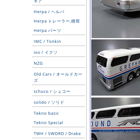
ギア
Herpa / ヘルパ
Herpa トレーラー,積荷
Herpa パーツ
IMC / Tonkin
ixo / イクソ
NZG
Old Cars / オールドカー
ズ
schuco / シュコー
solido / ソリド
Tekno basic
Tekno Special
TWH / SWORD / Drake