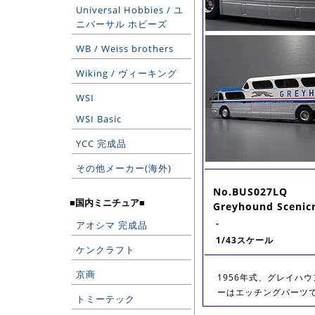
Universal Hobbies / ユ
ニバーサル ホビーズ
WB / Weiss brothers
Wiking / ヴィーキング
WSI
WSI Basic
YCC 完成品
その他メーカー(海外)
No.BUS027LQ
■国内ミニチュア■
Greyhound Scenicr
-
アオシマ 完成品
1/43スケール
ケンクラフト
京商
1956年式、グレイハ
ーはエッチングパーツで
トミーテック