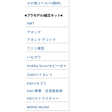
その他メーカー(国内)
■プラモデル/組立キット■
AMT
アオシマ
アオシマ デコトラ
フジミ模型
ハセガワ
Hobby boss/ホビーボス
Italeri/イタレリ
kibri/キブリ
kibri軍事・災害救助車
kibriストラクチャー
MENG Model