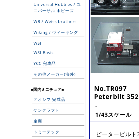
Universal Hobbies / ユ
ニバーサル ホビーズ
WB / Weiss brothers
Wiking / ヴィーキング
WSI
WSI Basic
YCC 完成品
その他メーカー(海外)
No.TR097
■国内ミニチュア■
Peterbilt 35
アオシマ 完成品
-
ケンクラフト
1/43スケール
京商
トミーテック
ピータービルト35