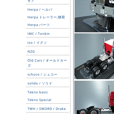
ギア
Herpa / ヘルパ
Herpa トレーラー,積荷
Herpa パーツ
IMC / Tonkin
ixo / イクソ
NZG
Old Cars / オールドカー
ズ
schuco / シュコー
solido / ソリド
Tekno basic
Tekno Special
TWH / SWORD / Drake