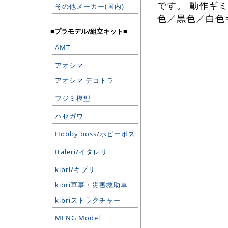
です。 動作ギミ
その他メーカー(国内)
色／黒色／白色
■プラモデル/組立キット■
AMT
アオシマ
アオシマ デコトラ
フジミ模型
ハセガワ
Hobby boss/ホビーボス
Italeri/イタレリ
kibri/キブリ
kibri軍事・災害救助車
kibriストラクチャー
MENG Model