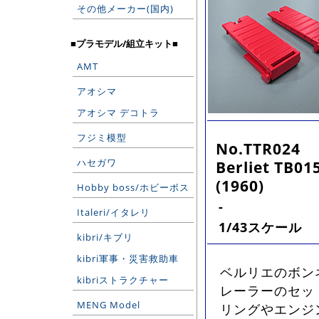
その他メーカー(国内)
■プラモデル/組立キット■
AMT
アオシマ
アオシマ デコトラ
フジミ模型
No.TTR024
ハセガワ
Berliet TB01
(1960)
Hobby boss/ホビーボス
-
Italeri/イタレリ
1/43スケール
kibri/キブリ
kibri軍事・災害救助車
ベルリエのボン
kibriストラクチャー
レーラーのセッ
MENG Model
リングやエンジ