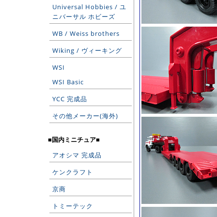
Universal Hobbies / ユ
ニバーサル ホビーズ
WB / Weiss brothers
Wiking / ヴィーキング
WSI
WSI Basic
YCC 完成品
その他メーカー(海外)
■国内ミニチュア■
アオシマ 完成品
ケンクラフト
京商
トミーテック