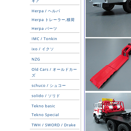
ギア
Herpa / ヘルパ
Herpa トレーラー,積荷
Herpa パーツ
IMC / Tonkin
ixo / イクソ
NZG
Old Cars / オールドカー
ズ
schuco / シュコー
solido / ソリド
Tekno basic
Tekno Special
TWH / SWORD / Drake