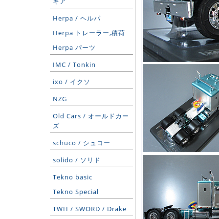
ギア
Herpa / ヘルパ
Herpa トレーラー,積荷
Herpa パーツ
IMC / Tonkin
ixo / イクソ
NZG
Old Cars / オールドカー
ズ
schuco / シュコー
solido / ソリド
Tekno basic
Tekno Special
TWH / SWORD / Drake