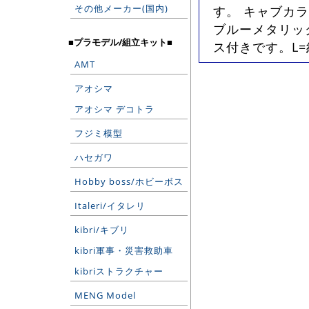
その他メーカー(国内)
す。 キャブカ
ブルーメタリッ
■プラモデル/組立キット■
ス付きです。L=
AMT
アオシマ
アオシマ デコトラ
フジミ模型
ハセガワ
Hobby boss/ホビーボス
Italeri/イタレリ
kibri/キブリ
kibri軍事・災害救助車
kibriストラクチャー
MENG Model