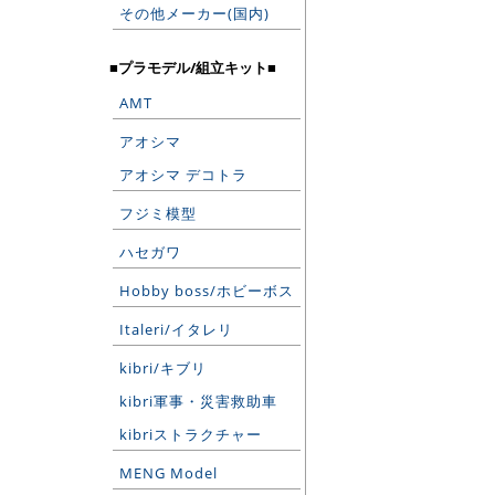
その他メーカー(国内)
■プラモデル/組立キット■
AMT
アオシマ
アオシマ デコトラ
フジミ模型
ハセガワ
Hobby boss/ホビーボス
Italeri/イタレリ
kibri/キブリ
kibri軍事・災害救助車
kibriストラクチャー
MENG Model